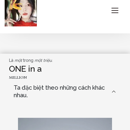
HOME SWEET HOME
ABOUT ME
Là
một
trong
một triệu.
BEEN THROUGH
ONE
in a
MILLION
PIECE OF MIND
Ta đặc biệt theo những cách khác
CONTACT
nhau.