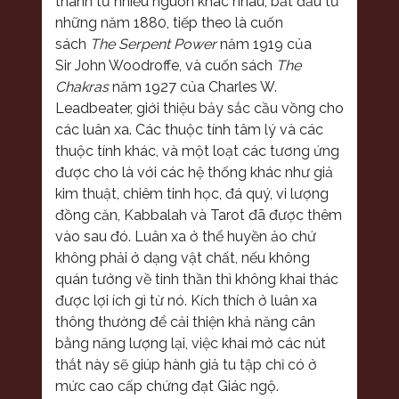
thành từ nhiều nguồn khác nhau, bắt đầu từ
những năm 1880, tiếp theo là cuốn
sách
The Serpent Power
năm 1919 của
Sir
John Woodroffe
, và cuốn sách
The
Chakras
năm 1927 của
Charles W.
Leadbeater
, giới thiệu
bảy sắc cầu vồng
cho
các luân xa. Các thuộc tính tâm lý và các
thuộc tính khác, và một loạt các tương ứng
được cho là với các hệ thống khác như
giả
kim thuật
,
chiêm tinh học
, đá quý,
vi lượng
đồng căn
,
Kabbalah
và
Tarot
đã được thêm
vào sau đó. Luân xa ở thể huyền ảo chứ
không phải ở dạng vật chất, nếu không
quán tưởng về tinh thần thì không khai thác
được lợi ích gì từ nó. Kích thích ở luân xa
thông thường để cải thiện khả năng cân
bằng năng lượng lại, việc khai mở các nút
thắt này sẽ giúp hành giả tu tập chỉ có ở
mức cao cấp chứng đạt Giác ngộ.