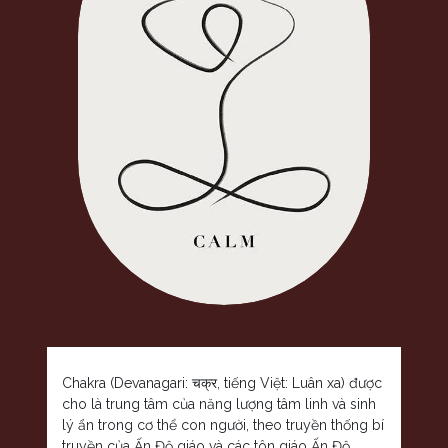
Chakra (
Devanagari
: चक्र, tiếng Việt: Luân xa) được
cho là trung tâm của năng lượng
tâm linh
và
sinh
lý
ẩn trong
cơ thể con người
, theo truyền thống bí
truyền của
Ấn Độ giáo
và các
tôn giáo Ấn Độ
.