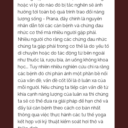
hoặc vì lý do nào đó bị tắc nghẽn sẽ ảnh
hưởng tới toàn bộ quá trình trao đổi năng
lượng sống - Prana, đây chính là nguyên
nhân dẫn tới các căn bệnh và chứng đau
nhức cơ thể mà nhiều người gặp phải.
Nhiều người cho rằng các chứng đau nhức
chúng ta gặp phải trong cơ thể là do yếu tố
di chuyền hoặc do tác động từ bên ngoài
như thuốc lá, rượu bia, ăn uống không khoa
học... Tuy nhiên nhiều nghiên cứu chỉ ra rằng
các bệnh đó chỉ phản ánh một phần bề nổi
của vấn đề, vấn đề cốt lõi là ở luân xa của
mỗi người. Nếu chúng ta tiếp cận vấn đề từ
khía cạnh năng lượng của luân xa thì chúng
ta sẽ có thể đưa ra giải pháp để hạn chế và
đẩy lùi căn bệnh theo cách cơ bản nhất
thông qua việc thực hành các tư thế yoga
kết hợp với kỹ thuật kiểm soát hơi thở và