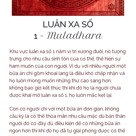
LUÂN XA SỐ
-
Muladhara
1
Khu vực luân xa số 1 nằm vị trí xương đuôi, nó tượng
trưng cho nhu cầu sinh tồn của cơ thể, thể hiện sự
ham muốn của con người. Ví dụ với nhiều người một
bữa ăn chỉ gồm khoai lang là điều khó chấp nhận và
họ luôn mong muốn những thứ cao sang hơn,
không bao giờ kết thúc thì khi đó họ là người chưa
được khai mở luân xa số 1, họ luôn mắc kẹt lại.
Còn có người chỉ với một bữa ăn đơn giản, không
cầu kỳ là có thể thỏa mãn nhu cầu mặc dù bản thân
người đó có đầy đủ điều kiện để có những bữa ăn
ngon hơn thì khi đó họ đã tự giải phóng được cơ thể