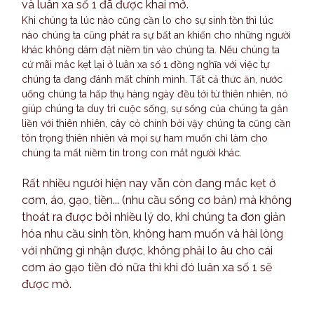
và luân xa số 1 đã được khai mở.
Khi chúng ta lúc nào cũng cần lo cho sự sinh tồn thì lúc
nào chúng ta cũng phát ra sự bất an khiến cho những người
khác không dám đặt niềm tin vào chúng ta. Nếu chúng ta
cứ mãi mắc kẹt lại ở luân xa số 1 đồng nghĩa với việc tự
chúng ta đang đánh mất chính mình. Tất cả thức ăn, nước
uống chúng ta hấp thụ hàng ngày đều tới từ thiên nhiên, nó
giúp chúng ta duy trì cuộc sống, sự sống của chúng ta gắn
liền với thiên nhiên, cây cỏ chính bởi vậy chúng ta cũng cần
tôn trọng thiên nhiên và mọi sự ham muốn chỉ làm cho
chúng ta mất niềm tin trong con mắt người khác.
Rất nhiều người hiện nay vẫn còn đang mắc kẹt ở
cơm, áo, gạo, tiền... (nhu cầu sống cơ bản) mà không
thoát ra được bởi nhiều lý do, khi chúng ta đơn giản
hóa nhu cầu sinh tồn, không ham muốn và hài lòng
với những gì nhận được, không phải lo âu cho cái
cơm áo gạo tiền đó nữa thì khi đó luân xa số 1 sẽ
được mở.