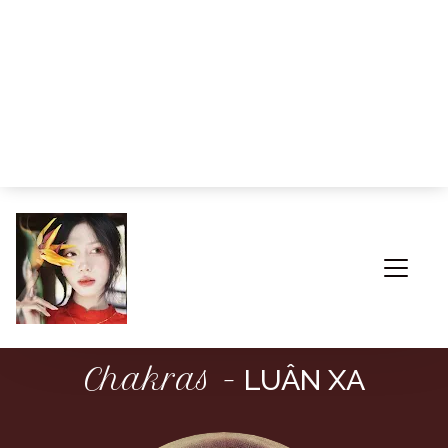
HOME SWEET HOME
Chakras -
LUÂN XA
ABOUT ME