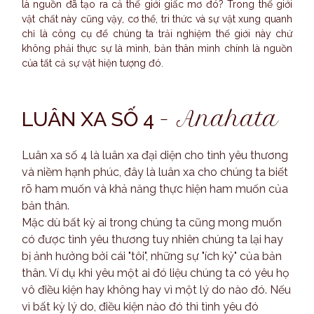
là nguồn đã tạo ra cả thế giới giấc mơ đó? Trong thế giới
vật chất này cũng vậy, cơ thể, tri thức và sự vật xung quanh
chỉ là công cụ để chúng ta trải nghiệm thế giới này chứ
không phải thực sự là mình, bản thân mình chính là nguồn
của tất cả sự vật hiện tượng đó.
-
Anahata
LUÂN XA SỐ 4
Luân xa số 4 là luân xa đại diện cho tình yêu thương
và niềm hạnh phúc, đây là luân xa cho chúng ta biết
rõ ham muốn và khả năng thực hiện ham muốn của
bản thân.
Mặc dù bất kỳ ai trong chúng ta cũng mong muốn
có được tình yêu thương tuy nhiên chúng ta lại hay
bị ảnh hưởng bởi cái "tôi", những sự "ích kỷ" của bản
thân. Ví dụ khi yêu một ai đó liệu chúng ta có yêu họ
vô điều kiện hay không hay vì một lý do nào đó. Nếu
vì bất kỳ lý do, điều kiện nào đó thì tình yêu đó